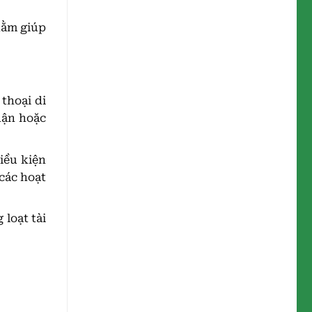
hằm giúp
thoại di
hận hoặc
iều kiện
 các hoạt
loạt tài