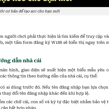
ớc cơ bản để tạo acc cho bạn mới
iên người chơi phải thực hiện là tìm kiếm để truy cập v
eb, một tấm form đăng ký W188 sẽ hiển thị ngay trên 
ướng dẫn nhà cái
màn hình, giao diện sẽ xuất hiện một biểu mẫu yêu 
các thông tin theo hướng dẫn của nhà cái, cụ thể:
ó ai dùng trước đó. Nếu tên đăng nhập bạn lựa chọn
n thay đổi tên đăng nhập khác đến khi hợp lệ.
 các chữ cái, con số và ký tự đặc biệt nhằm bảo vệ t
y cập bất hợp pháp.