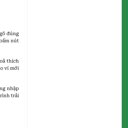
 gõ đúng
 bấm nút
oả thích
o ví mới
ăng nhập
ình trải