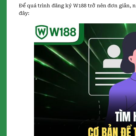
Để quá trình đăng ký W188 trở nên đơn giản, n
đây: