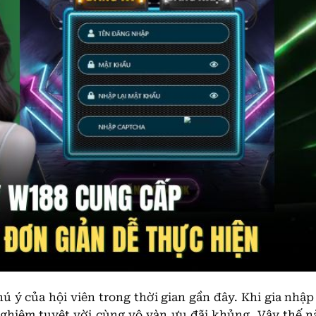
ú ý của hội viên trong thời gian gần đây. Khi gia nhập
ghiệm tuyệt vời cùng vô vàn ưu đãi khủng. Vậy thế nà